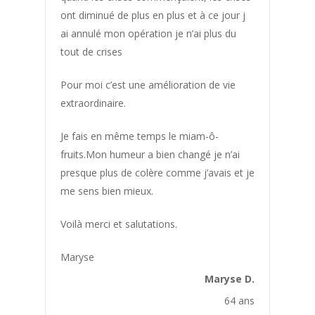
Bonne Santé
ont diminué de plus en plus et à ce jour j
Bouffées de Chaleur
ai annulé mon opération je n’ai plus du
tout de crises
Boulimie
Calcification
Pour moi c’est une amélioration de vie
extraordinaire.
Carie
Cellulite
Je fais en même temps le miam-ô-
Chaleur
fruits.Mon humeur a bien changé je n’ai
presque plus de colère comme j’avais et je
Cheveux
me sens bien mieux.
Cheville Gonflée
Voilà merci et salutations.
Cholesterol
Cicatrice
Maryse
Cicatrisation
Maryse D.
Circulation Sanguine
64 ans