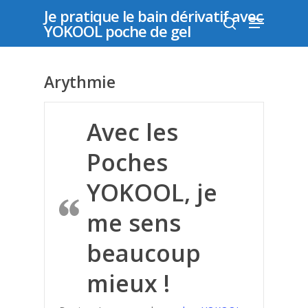
Je pratique le bain dérivatif avec
YOKOOL poche de gel
Appuyer sur "entrer" pour rechercher ou "échap"
Arythmie
pour fermer
Avec les
Poches
YOKOOL, je
me sens
beaucoup
mieux !