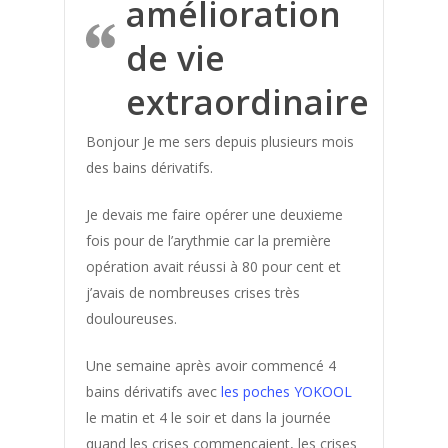
amélioration
Acouphenes
de vie
Addiction au sucre
Affinement taille
extraordinaire
Allergie saisonniere
Bonjour Je me sers depuis plusieurs mois
Angine
des bains dérivatifs.
Anti douleur
Je devais me faire opérer une deuxieme
Arthrose
fois pour de l’arythmie car la première
Arythmie
opération avait réussi à 80 pour cent et
Bartholinite
j’avais de nombreuses crises très
douloureuses.
Beaute
Bien etre
Une semaine après avoir commencé 4
bains dérivatifs avec
les poches YOKOOL
Bienfaits Bain Dérivatif
le matin et 4 le soir et dans la journée
Bonne Forme
quand les crises commençaient, les crises