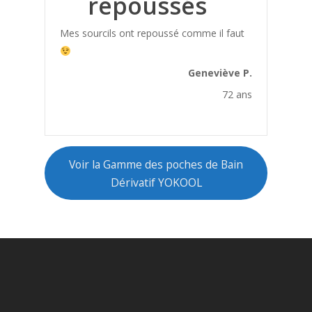
repoussés
Affinement taille
Allergie saisonniere
Mes sourcils ont repoussé comme il faut
Angine
Geneviève P.
Anti douleur
72 ans
Arthrose
Arythmie
Bartholinite
Voir la Gamme des poches de Bain
Beaute
Dérivatif YOKOOL
Bien etre
Bienfaits Bain Dérivatif
Bonne Forme
Bonne Santé
Bouffées de Chaleur