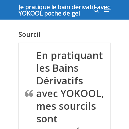
Je pratique le bain dérivatif avec
YOKOOL poche de gel
Déposer un
Appuyer sur "entrer" pour rechercher ou "échap"
Sourcil
témoignage
pour fermer
En pratiquant
les Bains
Les
Dérivatifs
Témoignag
avec YOKOOL,
mes sourcils
Acné
Acouphenes
sont
Addiction au sucre