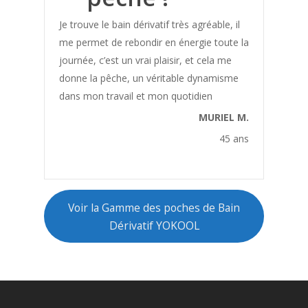
Défense immunitaire
Je trouve le bain dérivatif très agréable, il
Dents
me permet de rebondir en énergie toute la
Détente
journée, c’est un vrai plaisir, et cela me
Détox
donne la pêche, un véritable dynamisme
dans mon travail et mon quotidien
Diabète
MURIEL M.
Digestion
45 ans
Douleurs
Douleurs articulaires
Douleurs aux jambes
Voir la Gamme des poches de Bain
Douleurs cervicales
Dérivatif YOKOOL
Douleurs gingivales
Douleurs intestinales
Drainage