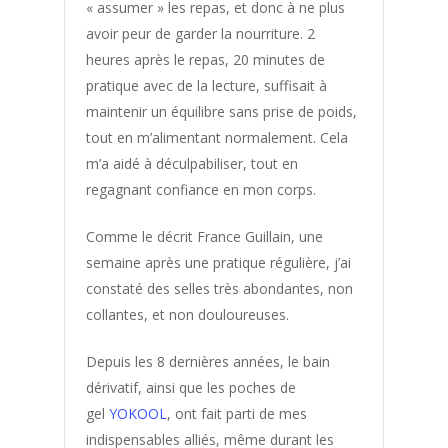
Les
« assumer » les repas, et donc à ne plus
avoir peur de garder la nourriture. 2
Témoignag
heures après le repas, 20 minutes de
pratique avec de la lecture, suffisait à
Acné
maintenir un équilibre sans prise de poids,
Acouphenes
tout en m’alimentant normalement. Cela
m’a aidé à déculpabiliser, tout en
Addiction au sucre
regagnant confiance en mon corps.
Affinement taille
Allergie saisonniere
Comme le décrit France Guillain, une
semaine après une pratique régulière, j’ai
Angine
constaté des selles très abondantes, non
Anti douleur
collantes, et non douloureuses.
Arthrose
Depuis les 8 dernières années, le bain
Arythmie
dérivatif, ainsi que les poches de
Bartholinite
gel
YOKOOL
, ont fait parti de mes
Beaute
indispensables alliés, même durant les