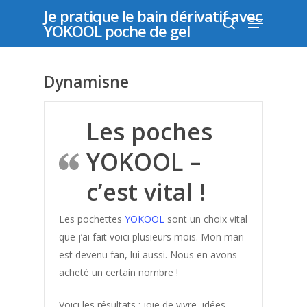
Je pratique le bain dérivatif avec
YOKOOL poche de gel
Appuyer sur "entrer" pour rechercher ou "échap"
Dynamisne
pour fermer
Les poches
YOKOOL –
c’est vital !
Les pochettes
YOKOOL
sont un choix vital
que j’ai fait voici plusieurs mois. Mon mari
est devenu fan, lui aussi. Nous en avons
acheté un certain nombre !
Voici les résultats : joie de vivre, idées