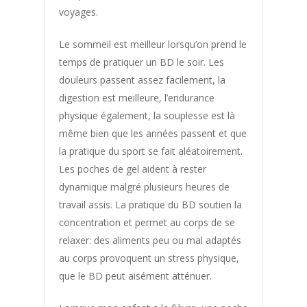
voyages.
Bien etre
Bienfaits Bain Dérivatif
Le sommeil est meilleur lorsqu’on prend le
Bonne Forme
temps de pratiquer un BD le soir. Les
douleurs passent assez facilement, la
Bonne Santé
digestion est meilleure, l’endurance
Bouffées de Chaleur
physique également, la souplesse est là
Boulimie
même bien que les années passent et que
la pratique du sport se fait aléatoirement.
Calcification
Les poches de gel aident à rester
Carie
dynamique malgré plusieurs heures de
Cellulite
travail assis. La pratique du BD soutien la
concentration et permet au corps de se
Chaleur
relaxer: des aliments peu ou mal adaptés
Cheveux
au corps provoquent un stress physique,
Cheville Gonflée
que le BD peut aisément atténuer.
Cholesterol