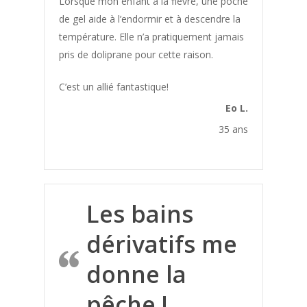
Lorsque mon enfant a la fièvre, une poche
Cicatrice
de gel aide à l’endormir et à descendre la
Cicatrisation
température. Elle n’a pratiquement jamais
pris de doliprane pour cette raison.
Circulation Sanguine
Colère
C’est un allié fantastique!
Concentration
Eo L.
Condition physique
35 ans
Constipation
Cors au pied
Courbatures
Les bains
Crampes
dérivatifs me
Culotte de cheval
donne la
Cycle hormonal
Cystite
pêche !