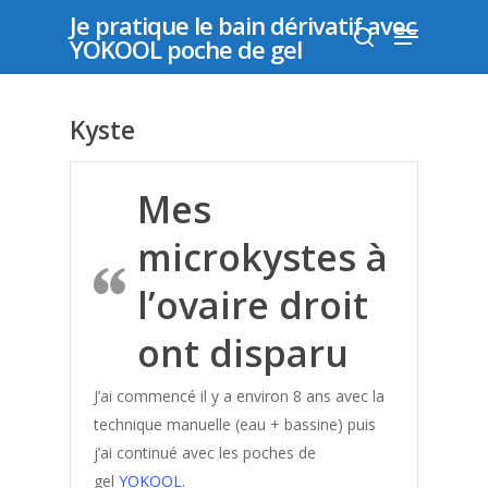
Je pratique le bain dérivatif avec
YOKOOL poche de gel
Appuyer sur "entrer" pour rechercher ou "échap"
Kyste
pour fermer
Déposer un
Mes
témoignage
microkystes à
l’ovaire droit
ont disparu
Les
Témoignag
J’ai commencé il y a environ 8 ans avec la
technique manuelle (eau + bassine) puis
j’ai continué avec les poches de
Acné
gel
YOKOOL
.