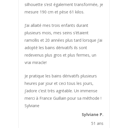
Bonne Santé
silhouette s’est également transformée, je
mesure 190 cm et pèse 61 kilos.
Bouffées de Chaleur
Boulimie
J’ai allaité mes trois enfants durant
plusieurs mois, mes seins s’étaient
Calcification
ramollis et 20 années plus tard lorsque j’ai
Carie
adopté les bains dérivatifs ils sont
Cellulite
redevenus plus gros et plus fermes, un
vrai miracle!
Chaleur
Cheveux
Je pratique les bains dérivatifs plusieurs
Cheville Gonflée
heures par jour et ceci tous les jours,
j’adore c’est très agréable. Un immense
Cholesterol
merci à France Guillain pour sa méthode !
Cicatrice
Sylviane
Cicatrisation
Sylviane P.
Circulation Sanguine
51 ans