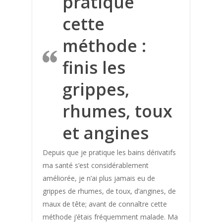
pratique
Acouphenes
cette
Addiction au sucre
méthode :
Affinement taille
finis les
Allergie saisonniere
Angine
grippes,
Anti douleur
rhumes, toux
Arthrose
et angines
Arythmie
Bartholinite
Depuis que je pratique les bains dérivatifs
Beaute
ma santé s’est considérablement
améliorée, je n’ai plus jamais eu de
Bien etre
grippes de rhumes, de toux, d’angines, de
Bienfaits Bain Dérivatif
maux de tête; avant de connaître cette
Bonne Forme
méthode j’étais fréquemment malade. Ma