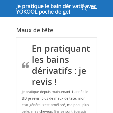
Je pratique le bain dérivatif avec
YOKOOL poche de gel
Appuyer sur "entrer" pour rechercher ou "échap"
Maux de tête
pour fermer
En pratiquant
les bains
dérivatifs : je
revis !
Je pratique depuis maintenant 1 année le
BD je revis, plus de maux de tête, mon
état général s’est amélioré, ma peau plus
belle, mes cheveux fins se sont épaissis,