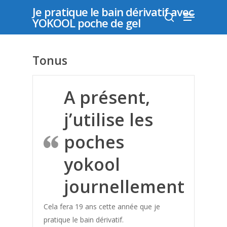
Je pratique le bain dérivatif avec
YOKOOL poche de gel
Appuyer sur "entrer" pour rechercher ou "échap"
Tonus
pour fermer
A présent,
j’utilise les
poches
yokool
journellement
Cela fera 19 ans cette année que je
pratique le bain dérivatif.