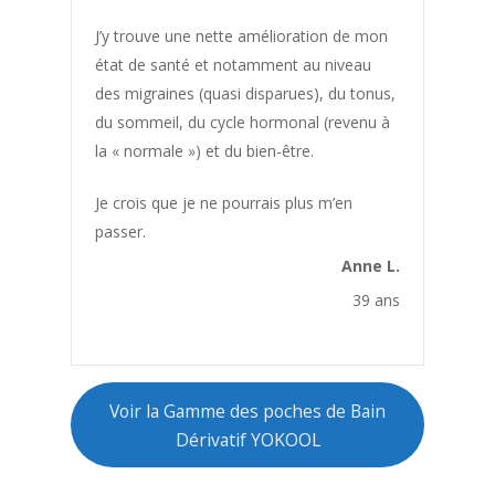
Constipation
J’y trouve une nette amélioration de mon
état de santé et notamment au niveau
Cors au pied
des migraines (quasi disparues), du tonus,
Courbatures
du sommeil, du cycle hormonal (revenu à
Crampes
la « normale ») et du bien-être.
Culotte de cheval
Je crois que je ne pourrais plus m’en
Cycle hormonal
passer.
Cystite
Anne L.
Défense immunitaire
39 ans
Dents
Détente
Voir la Gamme des poches de Bain
Détox
Dérivatif YOKOOL
Diabète
Digestion