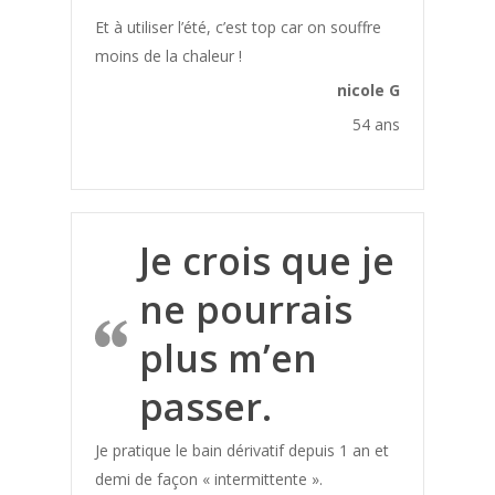
Boulimie
Et à utiliser l’été, c’est top car on souffre
Calcification
moins de la chaleur !
Carie
nicole G
Cellulite
54 ans
Chaleur
Cheveux
Cheville Gonflée
Je crois que je
Cholesterol
ne pourrais
Cicatrice
Cicatrisation
plus m’en
Circulation Sanguine
passer.
Colère
Je pratique le bain dérivatif depuis 1 an et
Concentration
demi de façon « intermittente ».
Condition physique