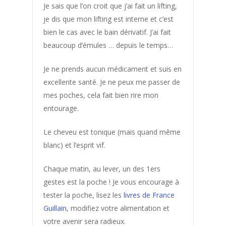
Je sais que l’on croit que j’ai fait un lifting,
je dis que mon lifting est interne et c’est
bien le cas avec le bain dérivatif. J’ai fait
beaucoup d’émules … depuis le temps…
Déposer un
témoignage
Je ne prends aucun médicament et suis en
excellente santé. Je ne peux me passer de
mes poches, cela fait bien rire mon
entourage.
Les
Le cheveu est tonique (mais quand même
blanc) et l’esprit vif.
Témoignag
Chaque matin, au lever, un des 1ers
Acné
gestes est la poche ! Je vous encourage à
tester la poche, lisez les
livres de France
Acouphenes
Guillain
, modifiez votre alimentation et
Addiction au sucre
votre avenir sera radieux.