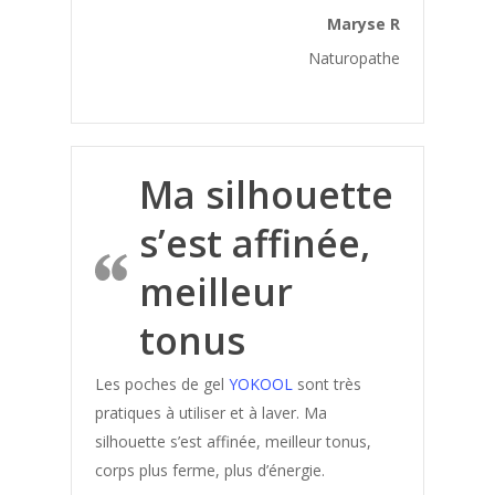
Affinement taille
Maryse R
Allergie saisonniere
Naturopathe
Angine
Anti douleur
Arthrose
Ma silhouette
Arythmie
s’est affinée,
Bartholinite
Beaute
meilleur
Bien etre
tonus
Bienfaits Bain Dérivatif
Les poches de gel
YOKOOL
sont très
Bonne Forme
pratiques à utiliser et à laver. Ma
Bonne Santé
silhouette s’est affinée, meilleur tonus,
Bouffées de Chaleur
corps plus ferme, plus d’énergie.