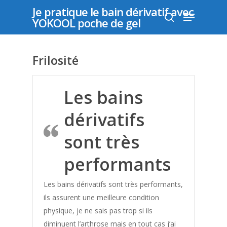
Je pratique le bain dérivatif avec
YOKOOL poche de gel
Appuyer sur "entrer" pour rechercher ou "échap"
Frilosité
pour fermer
Les bains
dérivatifs
sont très
performants
Les bains dérivatifs sont très performants,
ils assurent une meilleure condition
physique, je ne sais pas trop si ils
diminuent l’arthrose mais en tout cas j’ai