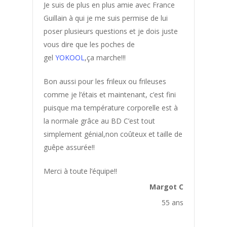
Je suis de plus en plus amie avec France
Déposer un
Guillain à qui je me suis permise de lui
témoignage
poser plusieurs questions et je dois juste
vous dire que les poches de
gel
YOKOOL
,ça marche!!!
Bon aussi pour les frileux ou frileuses
Les
comme je l’étais et maintenant, c’est fini
puisque ma température corporelle est à
Témoignag
la normale grâce au BD C’est tout
simplement génial,non coûteux et taille de
Acné
guêpe assurée!!
Acouphenes
Merci à toute l’équipe!!
Addiction au sucre
Margot C
Affinement taille
55 ans
Allergie saisonniere