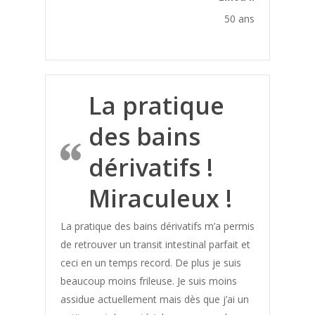
50 ans
Cellulite
Chaleur
Cheveux
Cheville Gonflée
La pratique
Cholesterol
des bains
Cicatrice
dérivatifs !
Cicatrisation
Circulation Sanguine
Miraculeux !
Colère
La pratique des bains dérivatifs m’a permis
Concentration
de retrouver un transit intestinal parfait et
Condition physique
ceci en un temps record. De plus je suis
beaucoup moins frileuse. Je suis moins
Constipation
assidue actuellement mais dès que j’ai un
Cors au pied