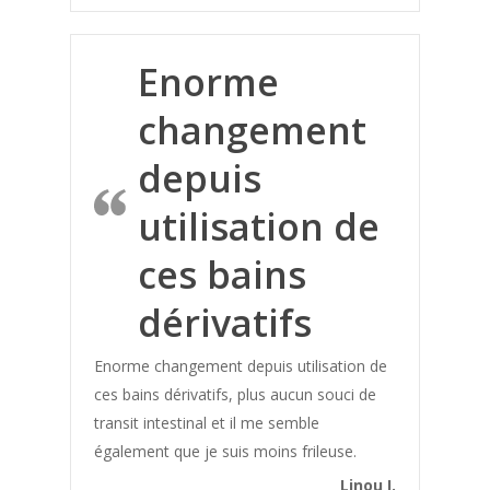
Angine
Anti douleur
Enorme
Arthrose
Arythmie
changement
Bartholinite
depuis
Beaute
utilisation de
Bien etre
ces bains
Bienfaits Bain Dérivatif
Bonne Forme
dérivatifs
Bonne Santé
Enorme changement depuis utilisation de
Bouffées de Chaleur
ces bains dérivatifs, plus aucun souci de
Boulimie
transit intestinal et il me semble
Calcification
également que je suis moins frileuse.
Carie
Linou I.