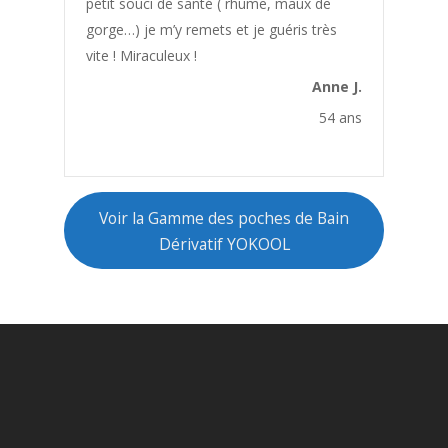
petit souci de santé ( rhume, maux de
Courbatures
gorge…) je m’y remets et je guéris très
vite ! Miraculeux !
Crampes
Anne J.
Culotte de cheval
54 ans
Cycle hormonal
Cystite
Défense immunitaire
Voir la Gamme des poches de Bain
Dents
Dérivatif YOKOOL
Détente
Détox
Diabète
Digestion
Douleurs
Douleurs articulaires