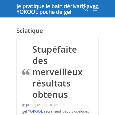
Je pratique le bain dérivatif avec
YOKOOL poche de gel
Appuyer sur "entrer" pour rechercher ou "échap"
Sciatique
pour fermer
Stupéfaite
des
merveilleux
Déposer un
résultats
témoignage
obtenus
je pratique les poches de
gel
YOKOOL
seulement depuis quelques