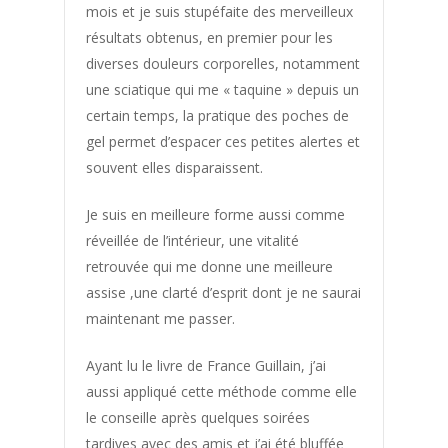
Les
mois et je suis stupéfaite des merveilleux
résultats obtenus, en premier pour les
Témoignag
diverses douleurs corporelles, notamment
une sciatique qui me « taquine » depuis un
Acné
certain temps, la pratique des poches de
Acouphenes
gel permet d’espacer ces petites alertes et
souvent elles disparaissent.
Addiction au sucre
Affinement taille
Je suis en meilleure forme aussi comme
Allergie saisonniere
réveillée de l’intérieur, une vitalité
retrouvée qui me donne une meilleure
Angine
assise ,une clarté d’esprit dont je ne saurai
Anti douleur
maintenant me passer.
Arthrose
Ayant lu le livre de France Guillain, j’ai
Arythmie
aussi appliqué cette méthode comme elle
Bartholinite
le conseille après quelques soirées
Beaute
tardives avec des amis et j’ai été bluffée