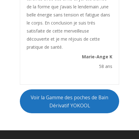
de la forme que j’avais le lendemain ,une
Bien etre
belle énergie sans tension et fatigue dans
Bienfaits Bain Dérivatif
le corps. En conclusion je suis trés
Bonne Forme
satisfaite de cette merveilleuse
découverte et je me réjouis de cette
Bonne Santé
pratique de santé.
Bouffées de Chaleur
Marie-Ange K
Boulimie
58 ans
Calcification
Carie
Cellulite
Voir la Gamme des poches de Bain
Chaleur
Dérivatif YOKOOL
Cheveux
Cheville Gonflée
Cholesterol